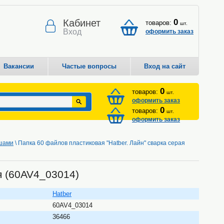
Кабинет
0
товаров:
шт.
Вход
оформить заказ
Вакансии
Частые вопросы
Вход на сайт
0
товаров:
шт.
оформить заказ
0
товаров:
шт.
оформить заказ
ышами
\ Папка 60 файлов пластиковая "Hatber. Лайн" сварка серая
я (60AV4_03014)
Hatber
60AV4_03014
36466