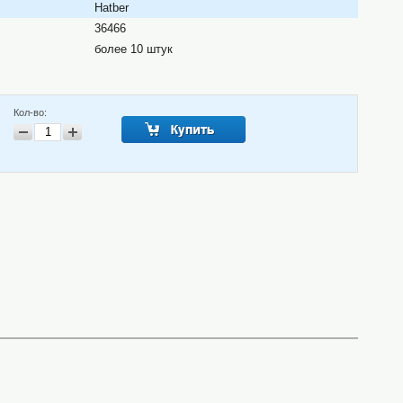
Hatber
36466
более 10 штук
Кол-во: