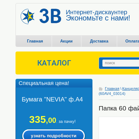
Интернет-дискаунтер
Экономьте с нами!
Главная
Акции
Доставка
Оплат
КАТАЛОГ
Специальная цена!
Главная
\
Канцеляр
(60AV4_03014)
Бумага "NEVIA" ф.А4
Папка 60 фай
335
,00
. за пачку!