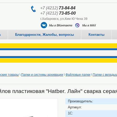
+7 (4212)
73-84-84
+7 (4212)
73-85-00
г.Хабаровск, ул.Ким Ю Чена 39
Мы в ВКонтакте
Мы в MAX
а
Благодарности, Жалобы, вопросы
Контакты
ские товары
\
Папки и системы архивации
\
Файловые папки
\
Папки с вклад
лов пластиковая "Hatber. Лайн" сварка сера
Производитель:
Артикул:
1C: