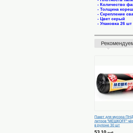
- Количество фа
- Толщина кореш
- Скрепление св
- Цвет серый
- Упаковка 26 шт
Рекомендуе
Пакет для мусора ПНД
литров "МЕШКОFF" чё
в рулоне 30 шт
53.10
руб.