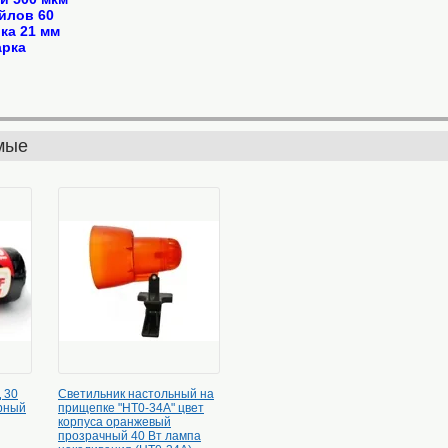
йлов 60
ка 21 мм
арка
мые
 30
Светильник настольный на
рный
прищепке "НТ0-34А" цвет
корпуса оранжевый
прозрачный 40 Вт лампа