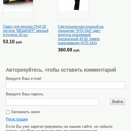
Пакет для мусора ПНД 30
Светильник настольный на
литров "МЕШКОFF" чёрный
прищепке "НТ0-34А" цвет
в рулоне 30 шт
корпуса оранжевый
прозрачный 40 Вт лампа
53.10
руб.
накаливания (НТ0-34А)
360.69
руб.
Авторизуйтесь, чтобы оставить комментарий
Введите Ваш e-mail:
Введите Ваш пароль:
Войти
Запомнить меня
Регистрация
Если Вы уже зарегистрированы на нашем сайте, но забыли
пароль или Вам не пришло письмо подтверждения,