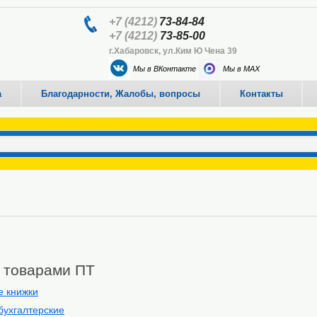
+7 (4212)
73-84-84
+7 (4212)
73-85-00
г.Хабаровск, ул.Ким Ю Чена 39
Мы в ВКонтакте
Мы в MAX
а
Благодарности, Жалобы, вопросы
Контакты
с товарами ПТ
е книжки
бухгалтерские