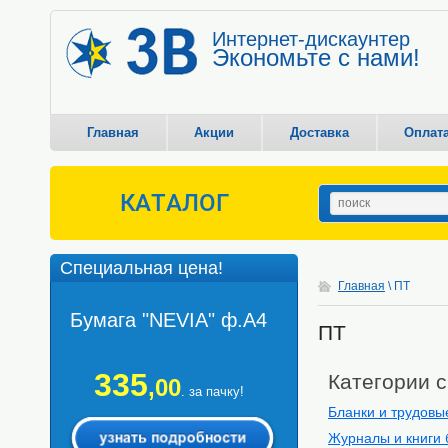
Интернет-дискаунтер
Экономьте с нами!
Главная
Акции
Доставка
Оплат
КАТАЛОГ
Специальная цена!
Главная
\ ПТ
Бумага "NEVIA" ф.А4
ПТ
335
Категории 
,00
. за пачку!
Бланки и трудовы
Журналы и книги 