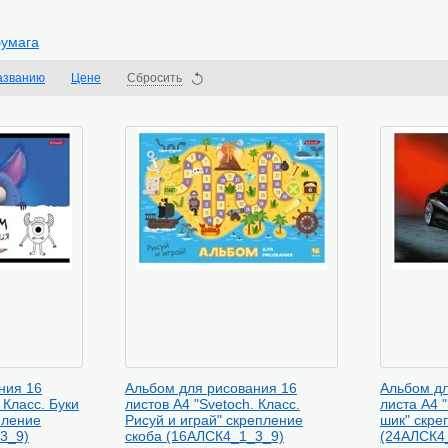
бумага
азванию
Цене
Сбросить
ния 16
Альбом для рисования 16
Альбом дл
 Класс. Буки
листов А4 "Svetoch. Класс.
листа А4 "
пление
Рисуй и играй" скрепление
шик" скре
3_9)
скоба (16АЛСК4_1_3_9)
(24АЛСК4