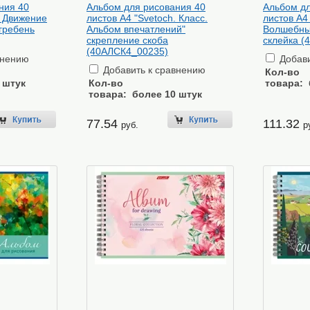
ния 40
Альбом для рисования 40
Альбом дл
. Движение
листов А4 "Svetoch. Класс.
листов А4 
гребень
Альбом впечатлений"
Волшебны
скрепление скоба
склейка (
(40АЛСК4_00235)
внению
Добави
Добавить к сравнению
Кол-во
 штук
Кол-во
товара:
товара:
более 10 штук
77.54
111.32
руб.
р