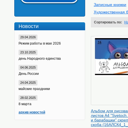
Записные книжки
Художественная 
Сортировать по:
Н
Новости
29.04.2026
Режим работы в мае 2026
23.10.2025
день Народного единства
04.06.2025
День России
24.04.2025
майские праздники
28.02.2025
8 марта
Альбом для рисова
архив новостей
листов А4 "Svetoch.
и барабашки" скре
скоба (16АЛСК4_1_