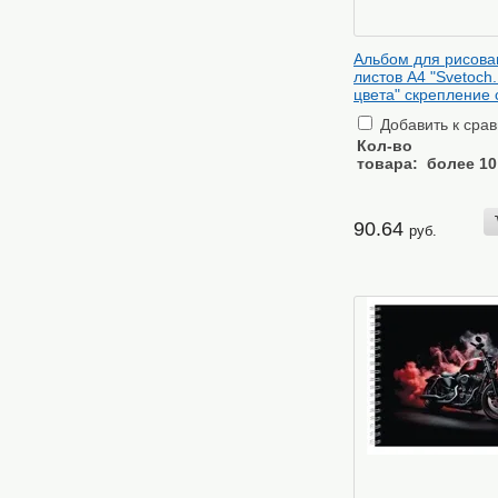
Альбом для рисова
листов А4 "Svetoch
цвета" скрепление 
Добавить к сра
Кол-во
товара:
более 10
90.64
руб.