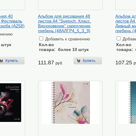
ния 40
Альбом для рисования 48
Альбом дл
. Фестиваль
листов А4 "Svetoch. Класс.
листов А4 
скоба (А258)
Вдохновение" скрепление
Дивный ми
гребень (48АЛГР4_5_3_9)
гребень (
внению
Добавить к сравнению
Добави
 штук
Кол-во
Кол-во
товара:
более 10 штук
товара:
111.87
107.25
руб.
р