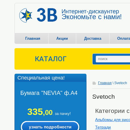
Интернет-дискаунтер
Экономьте с нами!
Главная
Акции
Доставка
Оплат
КАТАЛОГ
Специальная цена!
Главная
\ Svetoch
Бумага "NEVIA" ф.А4
Svetoch
335
Категории с
,00
. за пачку!
Альбомы для рис
Тетради