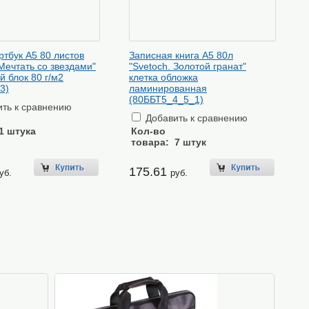
ртбук А5 80 листов
Записная книга А5 80л
 Мечтать со звездами"
"Svetoch. Золотой гранат"
й блок 80 г/м2
клетка обложка
3)
ламинированная
(80ББТ5_4_5_1)
ть к сравнению
Добавить к сравнению
1 штука
Кол-во
товара:
7 штук
175.61
уб.
руб.