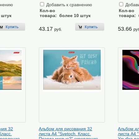
внению
Добавить к сравнению
Добави
Кол-во
Кол-во
 штук
товара:
более 10 штук
товара:
43.17
53.66
руб.
ру
ния 32
Альбом для рисования 32
Альбом дл
Класс.
листа А4 "Svetoch. Класс.
листа А4 "
крепление
Правда милые?" скрепление
Улыбка ра