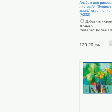
Альбом для рисова
листов А4 "Svetoch
жизнь" скрепление 
(А232)
Добавить к сра
Кол-во
товара:
более 10
120.20
руб.