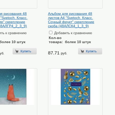
я рисования 48
Альбом для рисования 48
"Svetoch. Класс.
листов А4 "Svetoch. Класс.
р" скрепление
Сочный фрукт" скрепление
48АЛГР4_2_3_9)
скоба (48АЛСК4_1_3_9)
ть к сравнению
Добавить к сравнению
Кол-во
более 10 штук
товара:
более 10 штук
87.71
уб.
руб.