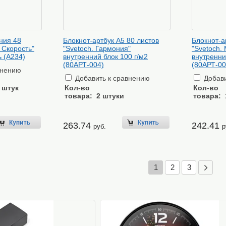
ния 48
Блокнот-артбук А5 80 листов
Блокнот-а
 Скорость"
"Svetoch. Гармония"
"Svetoch.
 (А234)
внутренний блок 100 г/м2
внутренни
(80АРТ-004)
(80АРТ-00
внению
Добавить к сравнению
Добави
 штук
Кол-во
Кол-во
товара:
2 штуки
товара:
263.74
242.41
руб.
р
1
2
3